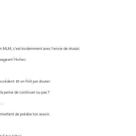
n MLM, c'est évidemment avec l'envie de réussir.
isageant l'échec.
uccèdent. Et on finit par douter. 
 la peine de continuer ou pas ?
..
rmettent de prédire ton avenir.
n futur échec.