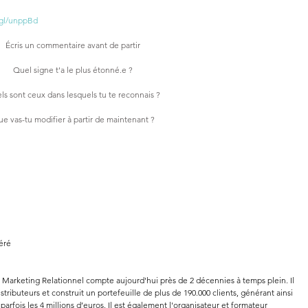
.gl/unppBd
Écris un commentaire avant de partir
Quel signe t'a le plus étonné.e ?
ls sont ceux dans lesquels tu te reconnais ?
e vas-tu modifier à partir de maintenant ?
éré
e Marketing Relationnel compte aujourd'hui près de 2 décennies à temps plein. Il 
stributeurs et construit un portefeuille de plus de 190.000 clients, générant ainsi 
parfois les 4 millions d’euros. Il est également l'organisateur et formateur 