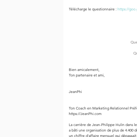
Télécharge le questionnaire : 
https://goo
Que
Qu
Bien amicalement,
Ton partenaire et ami,
JeanPhi
Ton Coach en Marketing Relationnel Préf
https://JeanPhi.com
La carrière de Jean-Philippe Hulin dans l
a bâti une organisation de plus de 4.400 di
un chiffre d'affaire mensuel qui dépassait 