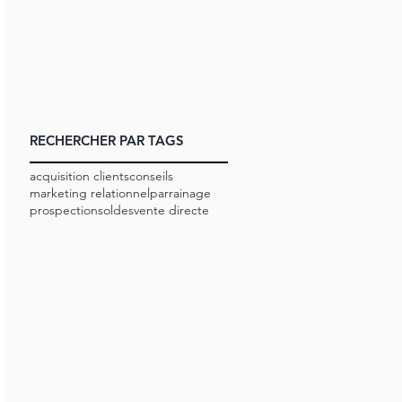
RECHERCHER PAR TAGS
acquisition clients
conseils
marketing relationnel
parrainage
prospection
soldes
vente directe