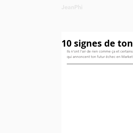
JeanPhi
10 signes de to
Ils n'ont l'air de rien comme ça et certain
qui annoncent ton futur échec en Marketi