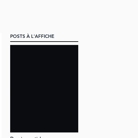
POSTS À L'AFFICHE
Métacognit
ion et
Marketing
Relationne
l : as-tu