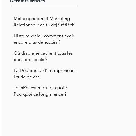
Derniers articles
déjà
réfléchi à
Métacognition et Marketing
pourquoi
Relationnel : as-tu déjà réfléchi
à pourquoi tu penses ce que tu
tu penses
Histoire vraie : comment avoir
penses ?
ce que tu
encore plus de succès ?
penses ?
Où diable se cachent tous les
bons prospects ?
La Déprime de l'Entrepreneur -
Étude de cas
JeanPhi est mort ou quoi ?
Pourquoi ce long silence ?