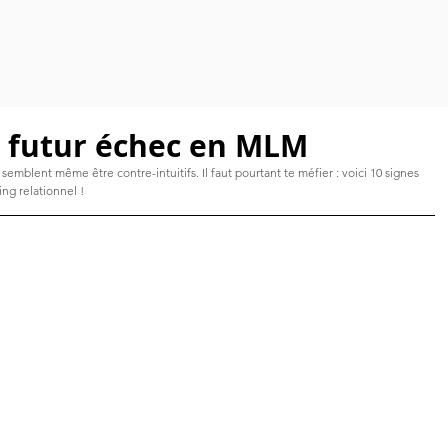
n futur échec en MLM
s semblent même être contre-intuitifs. Il faut pourtant te méfier : voici 10 signes 
ng relationnel !